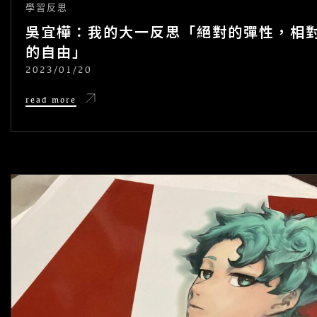
學習反思
吳宜樺：我的大一反思「絕對的彈性，相
的自由」
2023/01/20
POSTED
ON
吳
read more
宜
樺：
我
的
大
一
反
思
「絕
對
的
彈
性，
相
對
的
自
由」