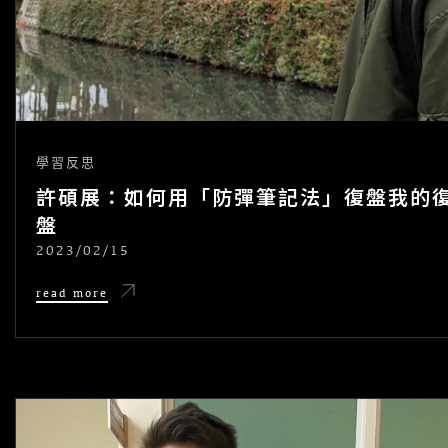
學習反思
許碩展：如何用「防彈筆記法」復盤我的
盤
2023/02/15
POSTED
ON
許
read more
碩
展：
如
何
用
「防
彈
筆
記