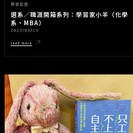
學習反思
選系／職涯開箱系列：學習家小羊（化學
系、MBA）
2023/03/13
POSTED
ON
選
read more
系
／
職
涯
開
箱
系
列：
學
習
家
小
羊
（化
學
系、
MBA）