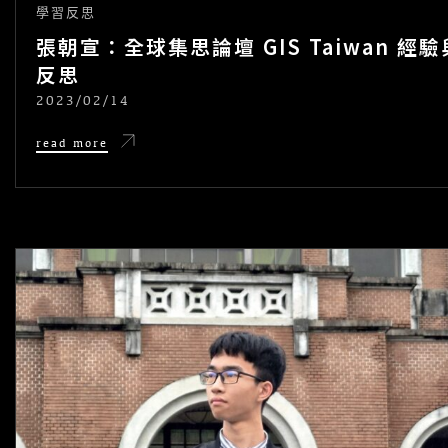
學習反思
張朝宣：全球集思論壇 GIS Taiwan 經驗
反思
2023/02/14
POSTED
ON
張
read more
朝
宣：
全
球
集
思
論
壇 GIS
Taiwan
經
驗
與
反
思