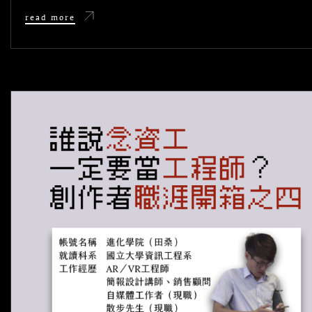
ON
選
read more
系
／
職
涯
開
箱
系
列：
麗
絲
本
人
（國
企
系）