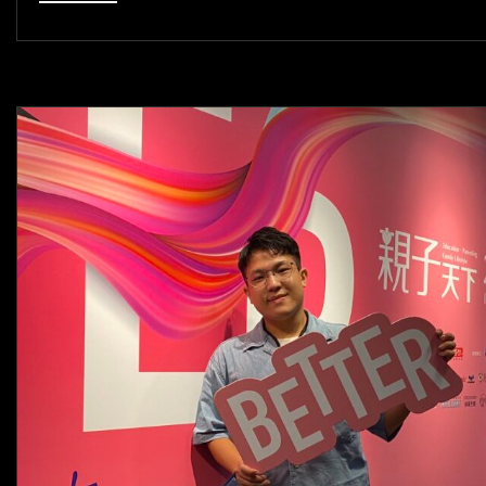
常
張：
復
盤
我
的
2022「真
正
的
強
大，
是
比
昨
天
有
所
進
步」