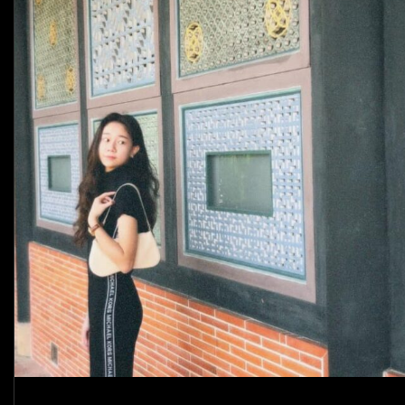
字
#
選
擇
#
相
信
#
放
下