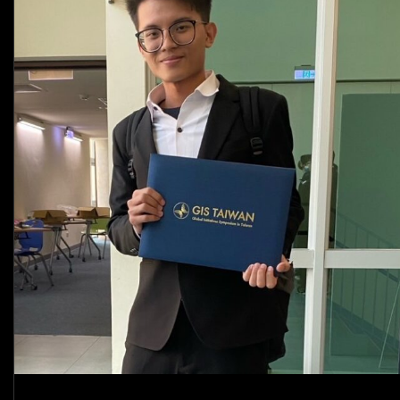
法」
復
盤
我
的
復
盤