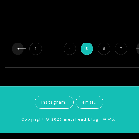
芯
瑜：
沒
有
學
習
動
<span
機，
可
能
class="na
1
...
4
5
6
7
只
是
逃
subtitle
避
的
藉
screen-
口
reader-
instagram.
email.
text">Pag
Copyright © 2026
mutahead blog｜學習家
</span>