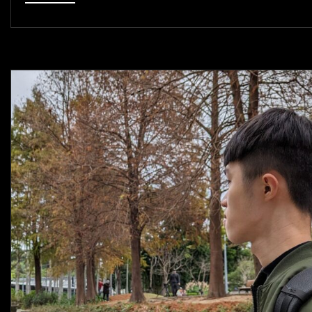
荃
鈺：
我
讀
《只
工
作、
不
上
班
的
自
主
人
生》
的
三
個
反
轉