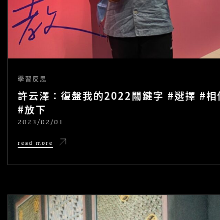
學習反思
許云澤：復盤我的2022關鍵字 #選擇 #相
#放下
2023/02/01
POSTED
ON
許
read more
云
澤：
復
盤
我
的
2022
關
鍵