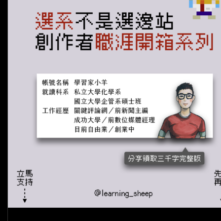
化
學
院
（資
工
系）