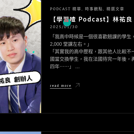
PODCAST 精華
,
時事觀點
,
精選文章
【學習喳 Podcast】林
2025/01/30
POSTED
ON
「我高中時候是一個很喜歡翹課的學生，整
2,000 堂課左右。」
「其實我的高中歷程，跟其他人比較不一
國當交換學生，我在法國待完一年後，
四年⋯⋯」 …
【學
read more
習
喳
Podcast】
林
祐
良：
翹
課
仔
如