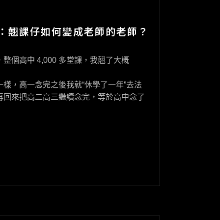
祐良：翹課仔如何變成老師的老師？
個高中 4,000 多堂課，我翹了大概
樣，高一念完之後我就“休學了一年”去法
再回來把高二高三繼續念完，等於高中念了