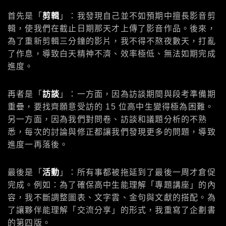
首先是「
剪輯
」：我發現自己並不如預期中擅長影音剪
輯，使我們在截止日期那天才上傳了影音作品。後來，
為了重新剪輯三分鐘的影片，我不得不熬夜數天，打亂
了作息，導致白天精神不濟、效率極低、無法如期完成
進度。
再者是「
訪談
」：一方面，因為訪談期間與段考準備期
重疊，要找齊願意受訪的 15 位高中生變得極為困難。
另一方面，因為我們對問卷、訪談和議題分析的不熟
悉，每次的討論與修正都讓我們發現更多的問題，導致
進度一再落後。
最後是「
活動
」：所有事都被拖延到了最後一周才倉促
完成。例如：為了確保高中生能理解「專題講座」的內
容，我不斷調整圖表、文字雲、金句與文獻的搭配。為
了讓夥伴能理解「交流分享」的形式，我重寫了企劃書
的第四版。