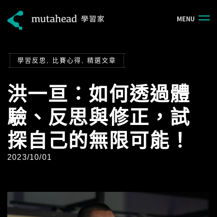
M
E
N
U
學習反思
,
比賽心得
,
精選文章
洪一亘：如何透過體
驗、反思與修正，試
探自己的無限可能！
Posted
2023/10/01
on