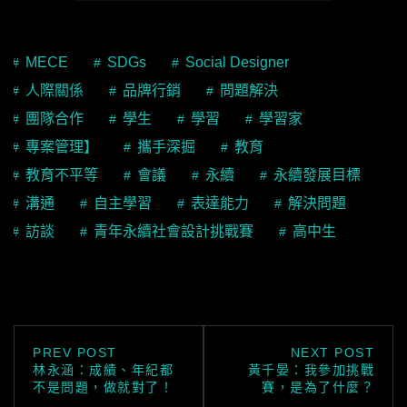
MECE
SDGs
Social Designer
人際關係
品牌行銷
問題解決
團隊合作
學生
學習
學習家
專案管理】
攜手深掘
教育
教育不平等
會議
永續
永續發展目標
溝通
自主學習
表達能力
解決問題
訪談
青年永續社會設計挑戰賽
高中生
文
PREVIOUS
NEXT
PREV POST
NEXT POST
POST
POST
林永涵：成績、年紀都
黃千晏：我參加挑戰
章
不是問題，做就對了！
賽，是為了什麼？