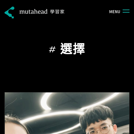
M
E
N
U
#
選擇