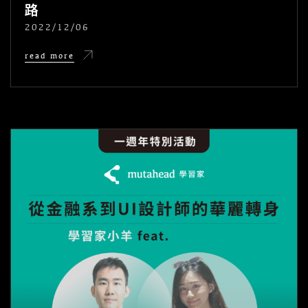
路
2022/12/06
POSTED
ON
詹
read more
雅
棠：
從
不
認
識
自
己，
到
自
我
肯
定
之
路