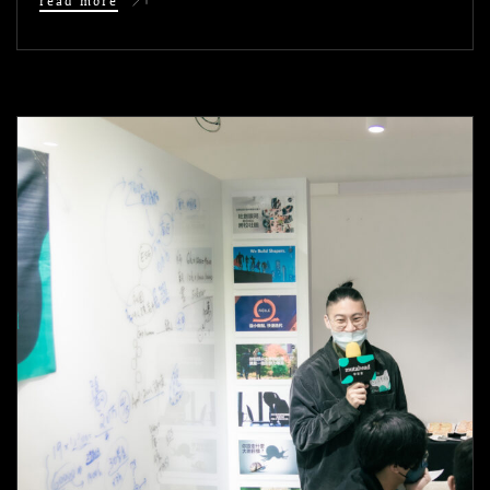
read more
懿
哲：
只
要
跨
出
一
步，
你
就
是
在
前
進！