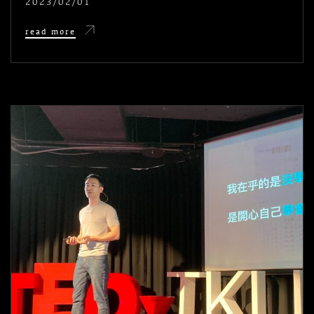
2023/02/01
POSTED
ON
許
read more
云
澤：
復
盤
我
的
2022
關
鍵
字
#
選
擇
#
相
信
#
放
下