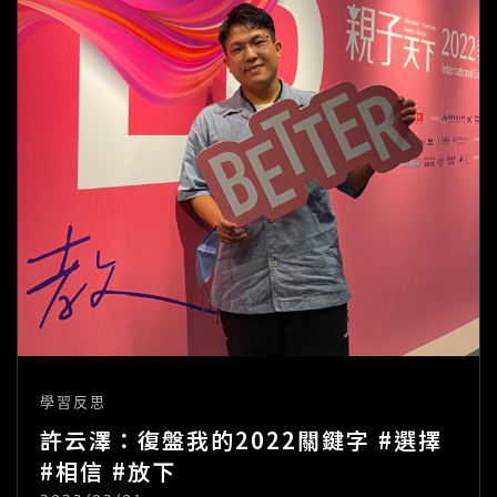
自
己
的
主
人
學習反思
許云澤：復盤我的2022關鍵字 #選擇
#相信 #放下