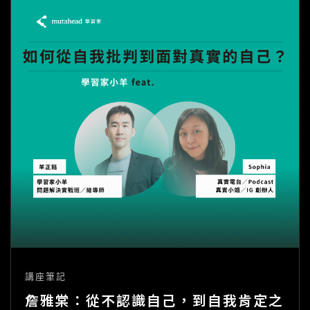
「至
少
休
學
一
次」？
講座筆記
詹雅棠：從不認識自己，到自我肯定之