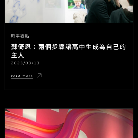
時事觀點
蘇倚恩：兩個步驟讓高中生成為自己的
主人
2023/03/13
POSTED
ON
蘇
read more
倚
恩：
兩
個
步
驟
讓
高
中
生
成
為