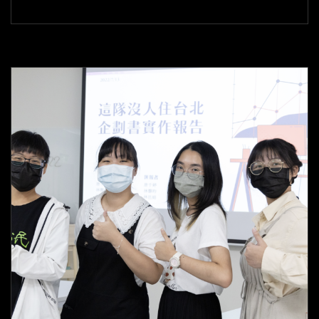
庭
語：
只
要
感
覺
想
要，
就
別
再
猶
豫
了