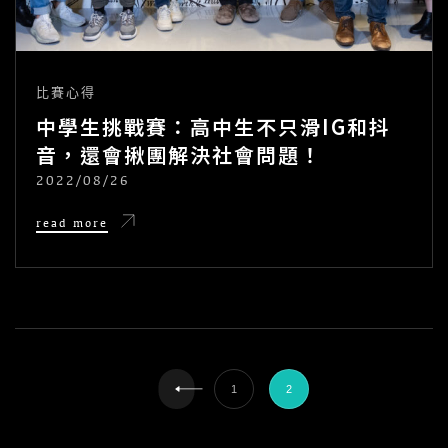
比賽心得
中學生挑戰賽：高中生不只滑IG和抖
音，還會揪團解決社會問題！
2022/08/26
POSTED
ON
中
read more
學
生
挑
戰
賽：
高
中
<span
生
不
只
class="nav-
1
2
滑
IG
和
抖