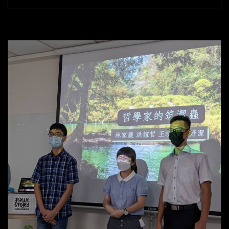
緯：
18
歲，
社
會
換
我
來
設
計