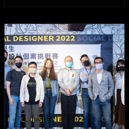
璇：
從
偶
遇
探
索
的
大
藝
術
家
們