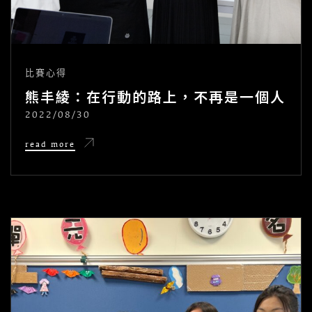
比賽心得
熊丰綾：在行動的路上，不再是一個人
2022/08/30
POSTED
ON
熊
read more
丰
綾：
在
行
動
的
路
上，
不
再
是
一
個
人