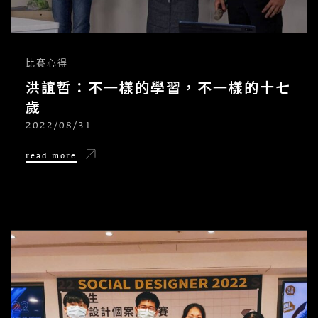
比賽心得
洪誼哲：不一樣的學習，不一樣的十七
歲
2022/08/31
POSTED
ON
洪
read more
誼
哲：
不
一
樣
的
學
習，
不
一
樣
的
十
七