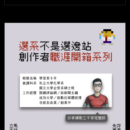
容：
為
什
麼
我
們
該
關
心
政
治？