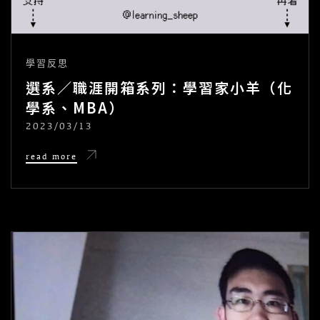
學習反思
選系／職涯開箱系列：學習家小羊（化
學系、MBA）
2023/03/13
POSTED
ON
選
read more
系
／
職
涯
開
箱
系
列：
學
習
家
小
羊
（化