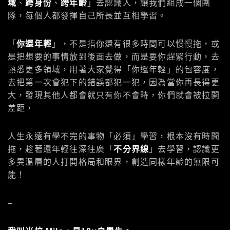
域
、
跨身份
、
跨年齡
」去認識人，讓我們組成一個團
隊，每個人都發揮自己所長並互相學習。
「
你還年輕
」，不是指你還有很多時間可以慢慢拖，或
是把想要的事情放到後面去做，而是要你趕緊行動，去
熟悉更多領域，用著大家覺得「你還年輕」的包容度，
去把第一次會犯下的錯誤都犯一犯，因為當你再長得更
大，發現其他人都會就只有你不會時，你們就會被拉開
差距，
人生永遠有學不完的事物「必須」學習，根本沒有時間
拖，趁著還年輕往深往廣「
不分界線
」去學習，認識更
多異溫層的人打開格局和眼界，創造同樣年齡的無限可
能！
–