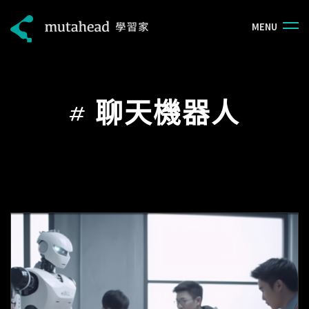
M
E
N
U
#
聊天機器人