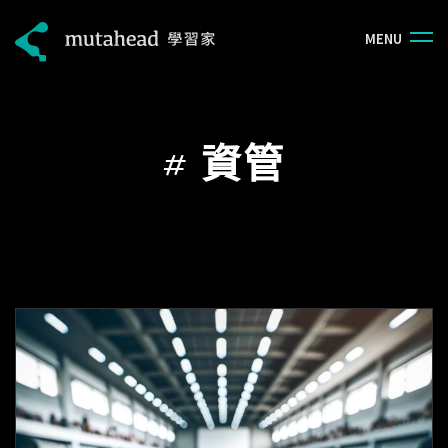
M
E
N
U
#
資管