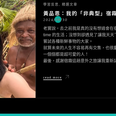
學習反思
,
精選文章
黃品恩：我的「非典型」宿
2024/08/30
POSTED
ON
老實說，去之前我是真的沒有想過會在宿
time 的生活；沒想到卻遇見了讓我
嘗試各種新鮮事物的大家。
就算未來的人生不容易再有交集，也很
一個個都是超可愛的人！
最後，感謝宿霧這趟意外之旅讓我重新記
黃
read more
品
恩：
我
的
「非
典
型」
宿
霧