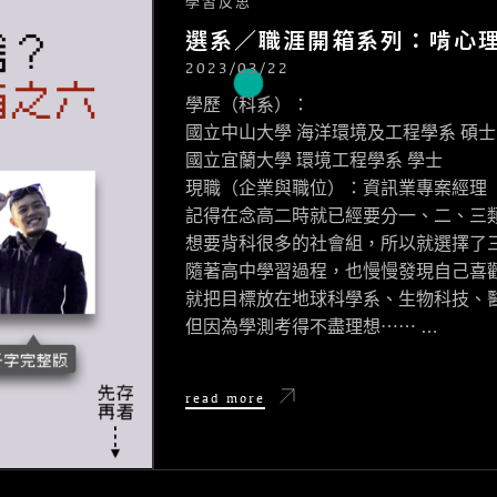
學習反思
選系／職涯開箱系列：啃心
2023/03/22
POSTED
ON
學歷（科系）：
國立中山大學 海洋環境及工程學系 碩士
國立宜蘭大學 環境工程學系 學士
現職（企業與職位）：資訊業專案經理
記得在念高二時就已經要分一、二、三
想要背科很多的社會組，所以就選擇了
隨著高中學習過程，也慢慢發現自己喜
就把目標放在地球科學系、生物科技、
但因為學測考得不盡理想⋯⋯ …
選
read more
系
／
職
涯
開