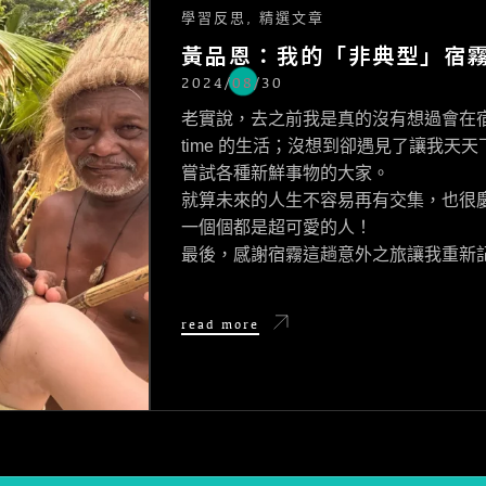
學習反思
,
精選文章
黃品恩：我的「非典型」宿
2024/08/30
POSTED
ON
老實說，去之前我是真的沒有想過會在宿
time 的生活；沒想到卻遇見了讓我
嘗試各種新鮮事物的大家。
就算未來的人生不容易再有交集，也很
一個個都是超可愛的人！
最後，感謝宿霧這趟意外之旅讓我重新記
黃
read more
品
恩：
我
的
「非
典
型」
宿
霧