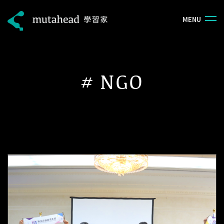
M
E
N
U
#
NGO