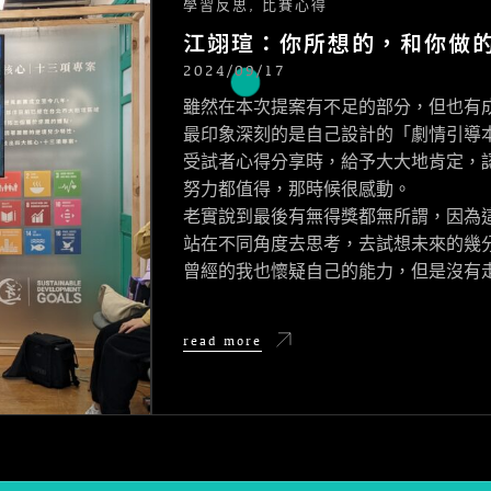
學習反思
,
比賽心得
江翊瑄：你所想的，和你做
2024/09/17
POSTED
ON
雖然在本次提案有不足的部分，但也有
最印象深刻的是自己設計的「劇情引導
受試者心得分享時，給予大大地肯定，
努力都值得，那時候很感動。
老實說到最後有無得獎都無所謂，因為
站在不同角度去思考，去試想未來的幾
曾經的我也懷疑自己的能力，但是沒有
江
read more
翊
瑄：
你
所
想
的，
和
你