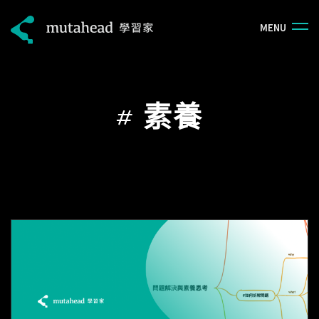
M
E
N
U
#
素養