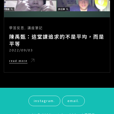
學習反思
,
講座筆記
陳禹甄：這堂課追求的不是平均，而是
平等
2022/09/03
POSTED
ON
陳
read more
禹
甄：
這
堂
課
追
求
的
不
instagram.
email.
是
平
均，
而