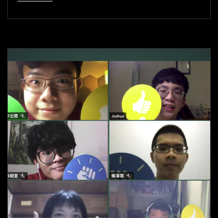
澤
霖：
問
對
問
題，
是
為
了
找
到
更
好
的
問
題