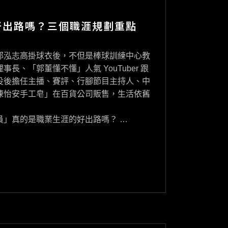
好出路嗎？三個職涯規劃重點
郭泓志高掛球衣後，不但是棒球訓練中心教
、「郭董懂不懂」人氣 YouTuber 跟
役後擔任主播、賽評、行腳節目主持人、中
陳怡安手工皂」在百貨公司販售，生活依舊
員」真的是職業生涯的好出路嗎？ …