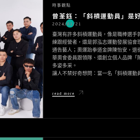
時事觀點
曾荃鈺：「斜槓運動員」是
2024/01/21
POSTED
ON
臺灣有許多斜槓運動員，像是職棒選手
練跟經營者，還是郭泓志運動發展協會理事長
通告藝人；奧運跆拳道金牌陳怡安，退
華奧會委員跟領隊、還創立個人品牌「
多姿多采。
讓人不禁好奇想問：當一名「斜槓運動
曾
read more
荃
鈺：
「斜
槓
運
動
員」
是
好