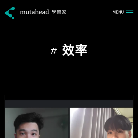
M
E
N
U
#
效率