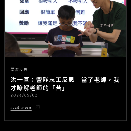
學習反思
洪一亘：營隊志工反思｜當了老師，我
才瞭解老師的「苦」
2024/09/02
POSTED
ON
洪
read more
一
亘：
營
隊
志