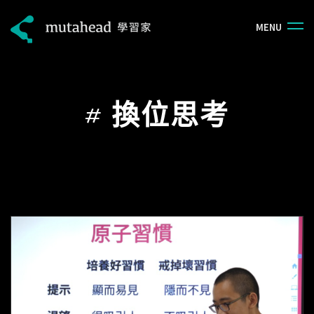
M
E
N
U
#
換位思考