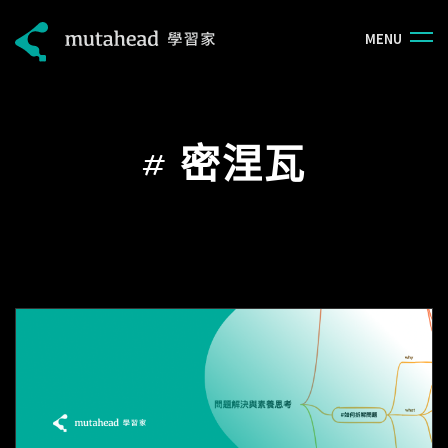
M
E
N
U
#
密涅瓦