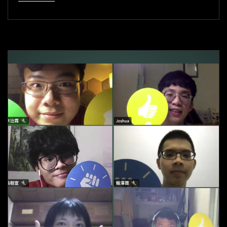
澤
霖：
問
對
問
題，
是
為
了
找
到
更
好
的
問
題