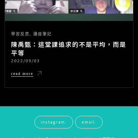
學習反思
,
講座筆記
陳禹甄：這堂課追求的不是平均，而是
平等
2022/09/03
POSTED
ON
陳
read more
禹
甄：
這
堂
課
追
求
的
不
instagram.
email.
是
平
均，
而