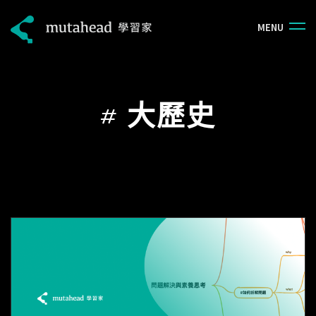
M
E
N
U
#
大歷史