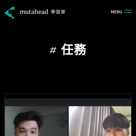
M
E
N
U
#
任務